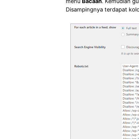
menu
Bacaan
. Kemudian g
Disampingnya terdapat kolom