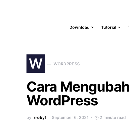
Download
Tutorial
W
WORDPRESS
Cara Mengubah 
WordPress
by
rrobyf
September 6, 2021
2 minute read