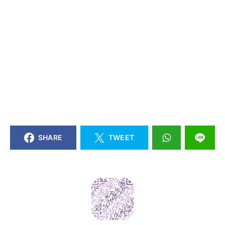
SHARE
TWEET