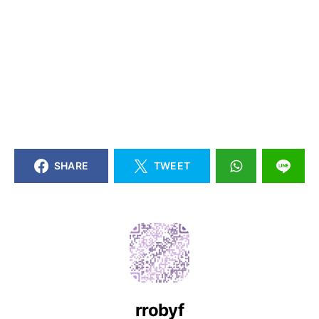
SHARE
TWEET
rrobyf