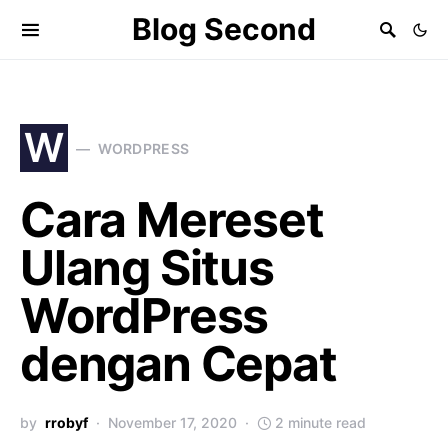
Blog Second
W
WORDPRESS
Cara Mereset
Ulang Situs
WordPress
dengan Cepat
by
rrobyf
November 17, 2020
2 minute read