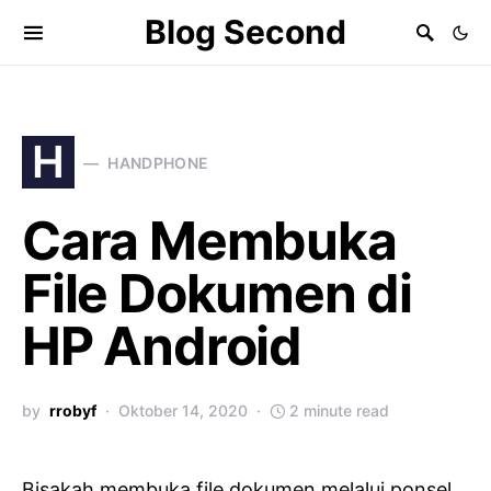
Blog Second
H
HANDPHONE
Cara Membuka
File Dokumen di
HP Android
by
rrobyf
Oktober 14, 2020
2 minute read
Bisakah membuka file dokumen melalui ponsel