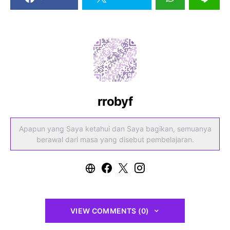
rrobyf
Apapun yang Saya ketahui dan Saya bagikan, semuanya
berawal dari masa yang disebut pembelajaran.
VIEW COMMENTS (0)