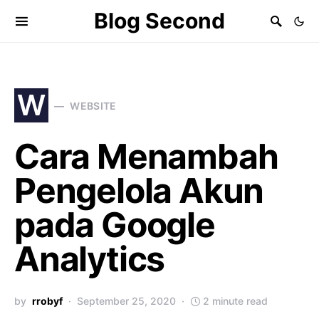
Blog Second
W
WEBSITE
Cara Menambah
Pengelola Akun
pada Google
Analytics
by
rrobyf
September 25, 2020
2 minute read