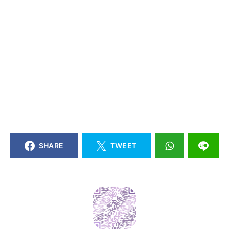
SHARE
TWEET