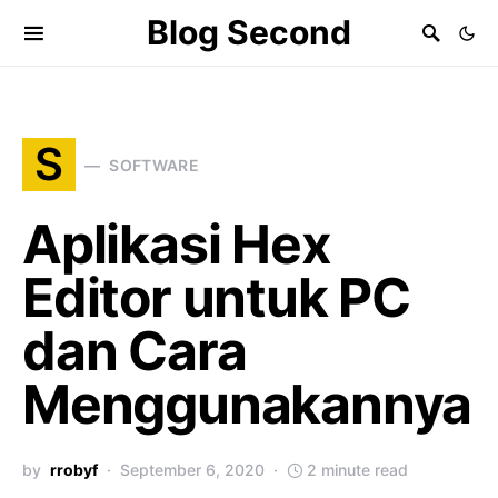
Blog Second
S
SOFTWARE
Aplikasi Hex
Editor untuk PC
dan Cara
Menggunakannya
by
rrobyf
September 6, 2020
2 minute read