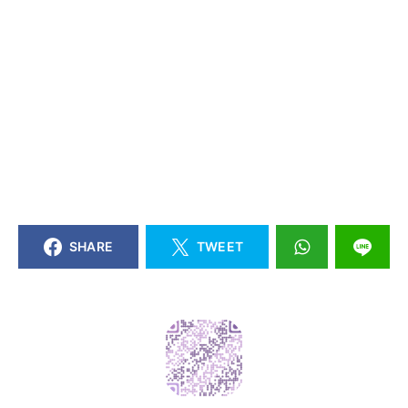
SHARE
TWEET