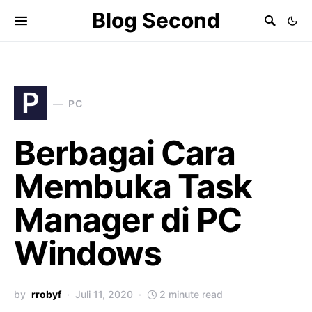
Blog Second
P
PC
Berbagai Cara
Membuka Task
Manager di PC
Windows
by
rrobyf
Juli 11, 2020
2 minute read