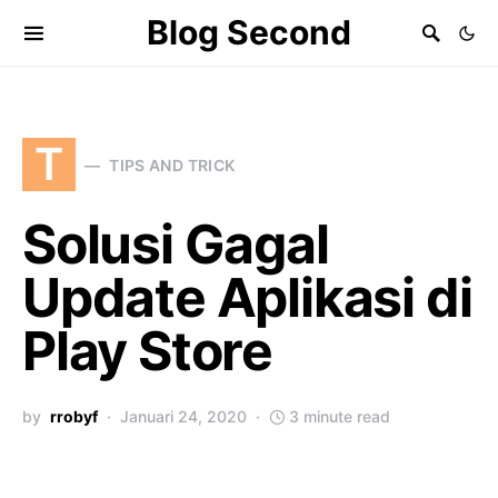
Blog Second
T
TIPS AND TRICK
Solusi Gagal
Update Aplikasi di
Play Store
by
rrobyf
Januari 24, 2020
3 minute read