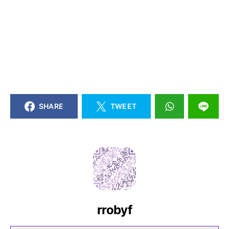
SHARE
TWEET
rrobyf