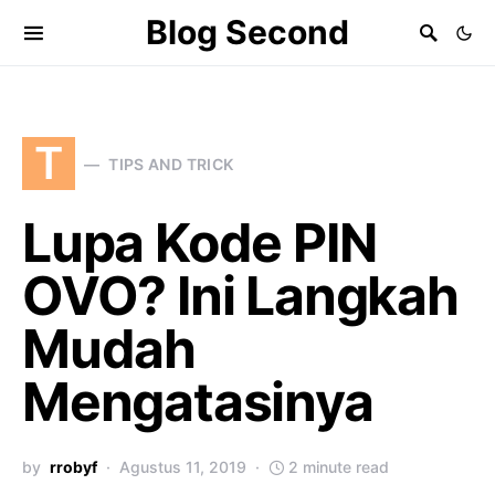
Blog Second
T
TIPS AND TRICK
Lupa Kode PIN
OVO? Ini Langkah
Mudah
Mengatasinya
by
rrobyf
Agustus 11, 2019
2 minute read