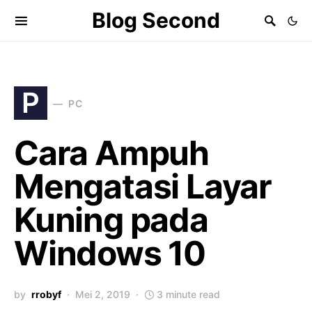
Blog Second
P
PC
Cara Ampuh
Mengatasi Layar
Kuning pada
Windows 10
by
rrobyf
Mei 2, 2019
3 minute read