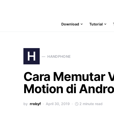
Download
Tutorial
H
HANDPHONE
Cara Memutar V
Motion di Andro
by
rrobyf
April 30, 2019
2 minute read