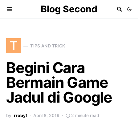
Blog Second
T
TIPS AND TRICK
Begini Cara
Bermain Game
Jadul di Google
by
rrobyf
April 8, 2019
2 minute read