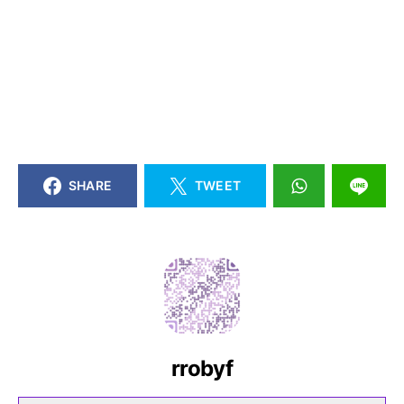
SHARE
TWEET
rrobyf