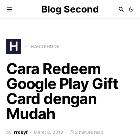
Blog Second
H
HANDPHONE
Cara Redeem
Google Play Gift
Card dengan
Mudah
by
rrobyf
Maret 8, 2019
2 minute read