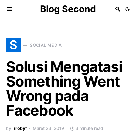
Blog Second
S
SOCIAL MEDIA
Solusi Mengatasi
Something Went
Wrong pada
Facebook
by
rrobyf
Maret 23, 2019
3 minute read