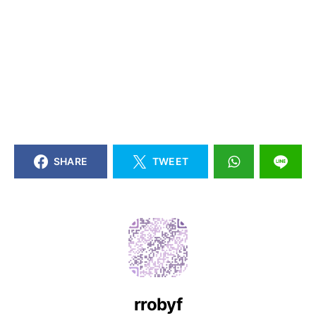
SHARE
TWEET
rrobyf