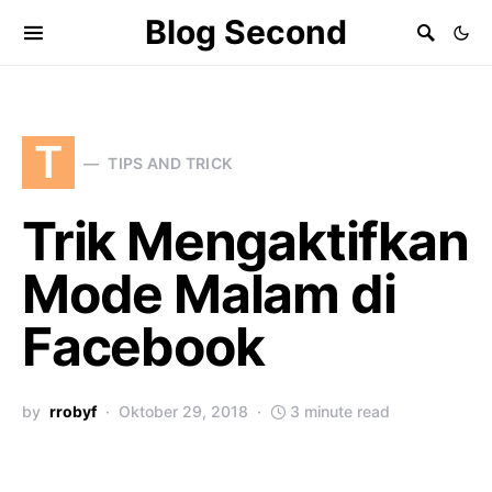
Blog Second
T
TIPS AND TRICK
Trik Mengaktifkan
Mode Malam di
Facebook
by
rrobyf
Oktober 29, 2018
3 minute read