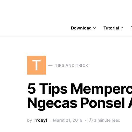
Download
Tutorial
T
TIPS AND TRICK
5 Tips Memperc
Ngecas Ponsel 
by
rrobyf
Maret 21, 2019
3 minute read