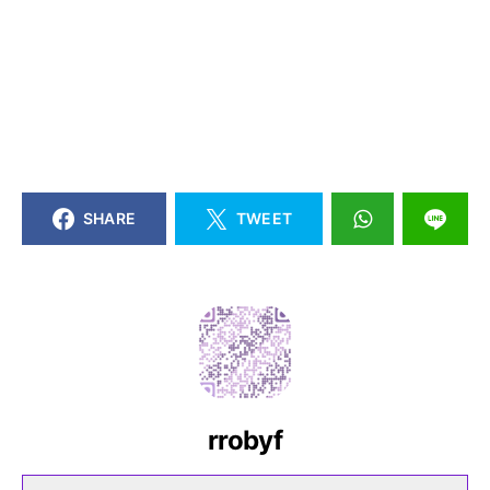
SHARE
TWEET
rrobyf