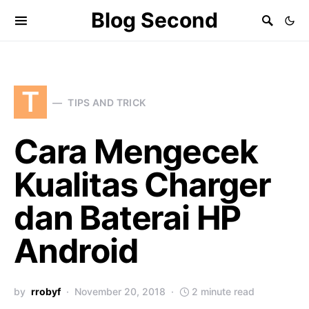
Blog Second
T
TIPS AND TRICK
Cara Mengecek
Kualitas Charger
dan Baterai HP
Android
by
rrobyf
November 20, 2018
2 minute read