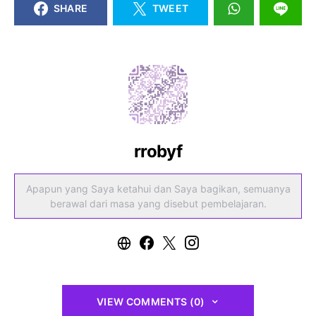
SHARE
TWEET
rrobyf
Apapun yang Saya ketahui dan Saya bagikan, semuanya
berawal dari masa yang disebut pembelajaran.
VIEW COMMENTS (0)