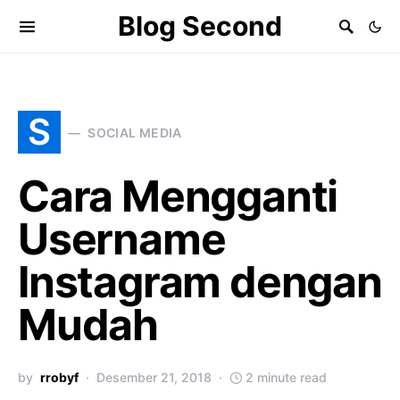
Blog Second
S
SOCIAL MEDIA
Cara Mengganti
Username
Instagram dengan
Mudah
by
rrobyf
Desember 21, 2018
2 minute read