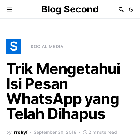
Blog Second
S
SOCIAL MEDIA
Trik Mengetahui
Isi Pesan
WhatsApp yang
Telah Dihapus
by
rrobyf
September 30, 2018
2 minute read