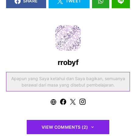
SHARE
TWEET
rrobyf
Apapun yang Saya ketahui dan Saya bagikan, semuanya
berawal dari masa yang disebut pembelajaran.
VIEW COMMENTS (2)