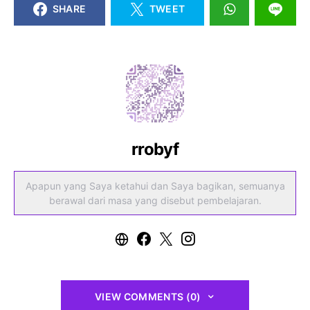
SHARE
TWEET
rrobyf
Apapun yang Saya ketahui dan Saya bagikan, semuanya
berawal dari masa yang disebut pembelajaran.
VIEW COMMENTS (0)