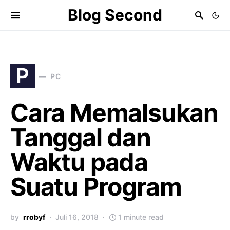
Blog Second
P
PC
Cara Memalsukan
Tanggal dan
Waktu pada
Suatu Program
by
rrobyf
Juli 16, 2018
1 minute read