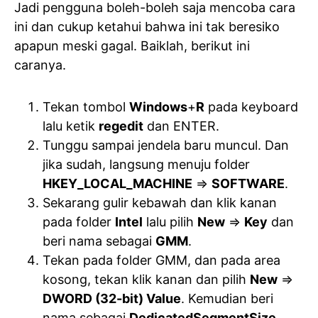
Jadi pengguna boleh-boleh saja mencoba cara
ini dan cukup ketahui bahwa ini tak beresiko
apapun meski gagal. Baiklah, berikut ini
caranya.
Tekan tombol
Windows
+
R
pada keyboard
lalu ketik
regedit
dan ENTER.
Tunggu sampai jendela baru muncul. Dan
jika sudah, langsung menuju folder
HKEY_LOCAL_MACHINE
=>
SOFTWARE
.
Sekarang gulir kebawah dan klik kanan
pada folder
Intel
lalu pilih
New
=>
Key
dan
beri nama sebagai
GMM
.
Tekan pada folder GMM, dan pada area
kosong, tekan klik kanan dan pilih
New
=>
DWORD (32-bit) Value
. Kemudian beri
nama sebagai
DedicatedSegmentSize