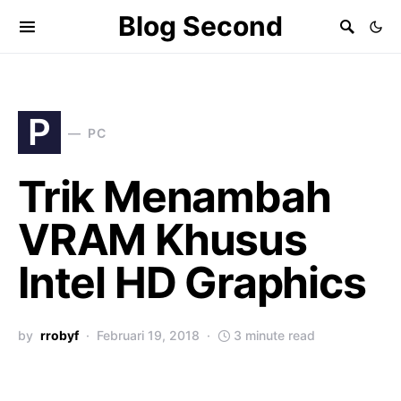
Blog Second
P
PC
Trik Menambah
VRAM Khusus
Intel HD Graphics
by
rrobyf
Februari 19, 2018
3 minute read