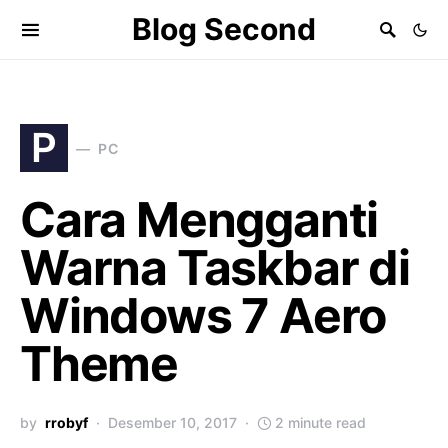
Blog Second
P
PC
Cara Mengganti
Warna Taskbar di
Windows 7 Aero
Theme
by
rrobyf
Desember 10, 2017
2 minute read