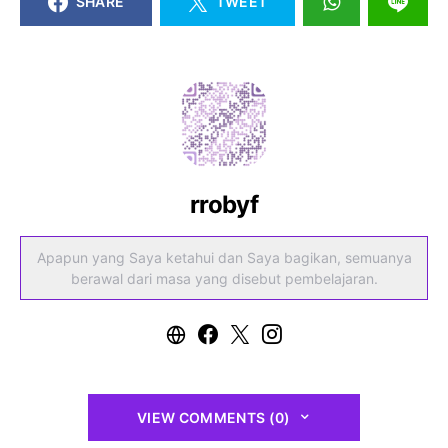
SHARE
TWEET
rrobyf
Apapun yang Saya ketahui dan Saya bagikan, semuanya
berawal dari masa yang disebut pembelajaran.
VIEW COMMENTS (0)