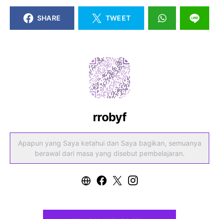
SHARE
TWEET
rrobyf
Apapun yang Saya ketahui dan Saya bagikan, semuanya
berawal dari masa yang disebut pembelajaran.