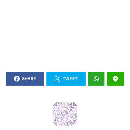
SHARE
TWEET