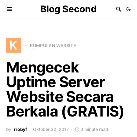
Blog Second
K
KUMPULAN WEBSITE
Mengecek
Uptime Server
Website Secara
Berkala (GRATIS)
by
rrobyf
Oktober 30, 2017
3 minute read