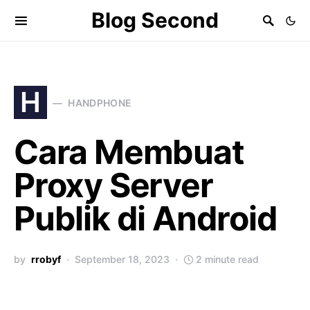
Blog Second
H
HANDPHONE
Cara Membuat
Proxy Server
Publik di Android
by
rrobyf
September 18, 2023
2 minute read