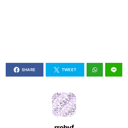
SHARE
TWEET
rrobyf