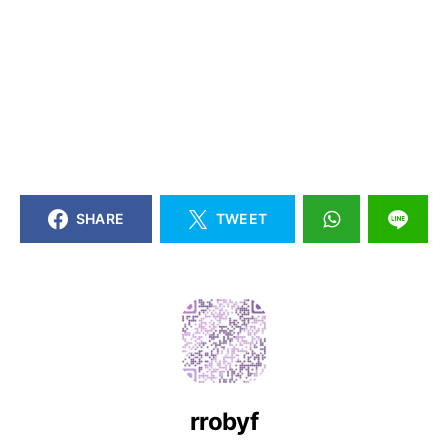
SHARE
TWEET
rrobyf