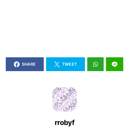
SHARE
TWEET
rrobyf