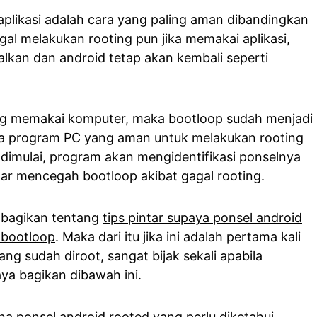
plikasi adalah cara yang paling aman dibandingkan
gal melakukan rooting pun jika memakai aplikasi,
lkan dan android tetap akan kembali seperti
ing memakai komputer, maka bootloop sudah menjadi
uga program PC yang aman untuk melakukan rooting
tu dimulai, program akan mengidentifikasi ponselnya
ntar mencegah bootloop akibat gagal rooting.
embagikan tentang
tips pintar supaya ponsel android
 bootloop
. Maka dari itu jika ini adalah pertama kali
ng sudah diroot, sangat bijak sekali apabila
ya bagikan dibawah ini.
 ponsel android rooted yang perlu diketahui