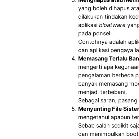
yang boleh dihapus ata
dilakukan tindakan ked
aplikasi
bloatware
yang
pada ponsel.
Contohnya adalah apli
dan aplikasi pengaya la
Memasang Terlalu Ba
mengerti apa kegunaan
pengalaman berbeda pada
banyak memasang modu
menjadi terbebani.
Sebagai saran, pasang 
Menyunting File Sist
mengetahui apapun ten
Sebab salah sedikit saj
dan menimbulkan bootl