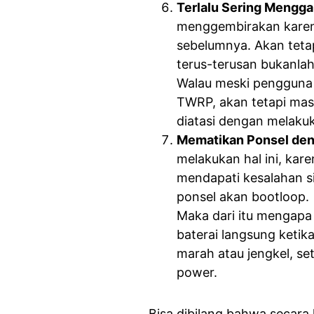
Terlalu Sering Mengg
menggembirakan karena
sebelumnya. Akan tet
terus-terusan bukanlah
Walau meski pengguna 
TWRP, akan tetapi ma
diatasi dengan melakuk
Mematikan Ponsel den
melakukan hal ini, kare
mendapati kesalahan s
ponsel akan bootloop.
Maka dari itu mengapa
baterai langsung ketik
marah atau jengkel, se
power.
Bisa dibilang bahwa secara 