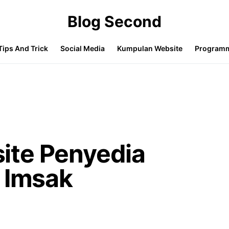
Blog Second
Tips And Trick
Social Media
Kumpulan Website
Program
ite Penyedia
 Imsak