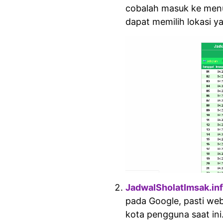
cobalah masuk ke me
dapat memilih lokasi y
JadwalSholatImsak.in
pada Google, pasti web
kota pengguna saat in