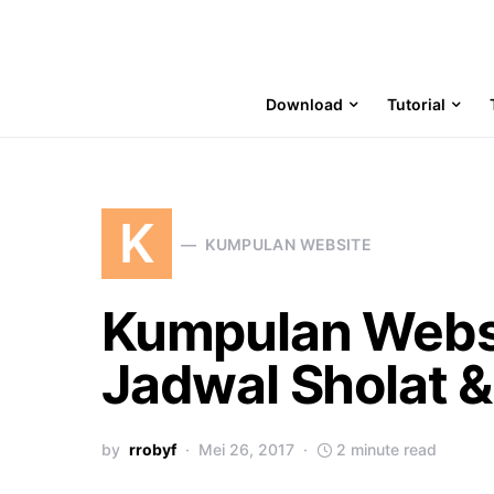
Download
Tutorial
K
KUMPULAN WEBSITE
Kumpulan Webs
Jadwal Sholat &
by
rrobyf
Mei 26, 2017
2 minute read