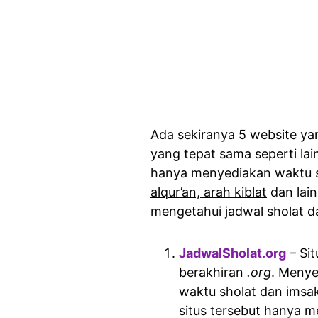
Ada sekiranya 5 website ya
yang tepat sama seperti lai
hanya menyediakan waktu sho
alqur’an, arah kiblat
dan lain
mengetahui jadwal sholat d
JadwalSholat.org
– Si
berakhiran
.org
. Menye
waktu sholat dan imsak
situs tersebut hanya me