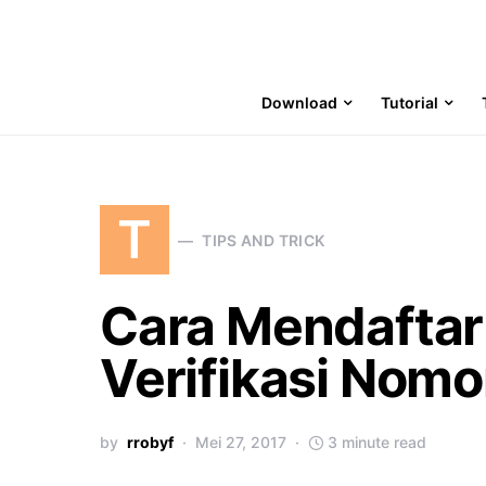
Download
Tutorial
T
TIPS AND TRICK
Cara Mendaftar
Verifikasi Nomo
by
rrobyf
Mei 27, 2017
3 minute read