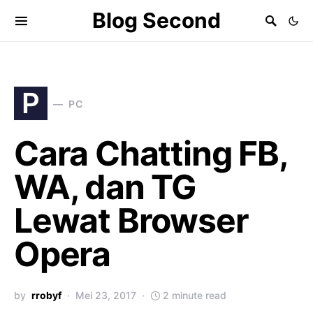
Blog Second
P
PC
Cara Chatting FB,
WA, dan TG
Lewat Browser
Opera
by
rrobyf
Mei 23, 2017
2 minute read