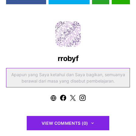
rrobyf
Apapun yang Saya ketahui dan Saya bagikan, semuanya
berawal dari masa yang disebut pembelajaran.
VIEW COMMENTS (0)