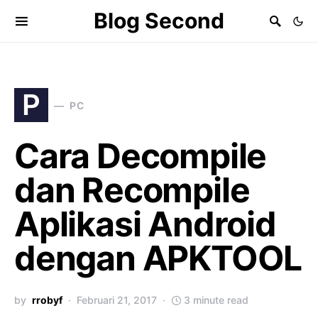
Blog Second
P
PC
Cara Decompile
dan Recompile
Aplikasi Android
dengan APKTOOL
by
rrobyf
Februari 21, 2017
3 minute read