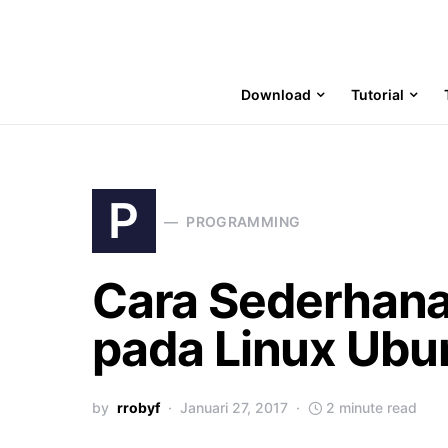
Download
Tutorial
P
PROGRAMMING
Cara Sederhana 
pada Linux Ubu
by
rrobyf
Januari 27, 2017
2 minute read