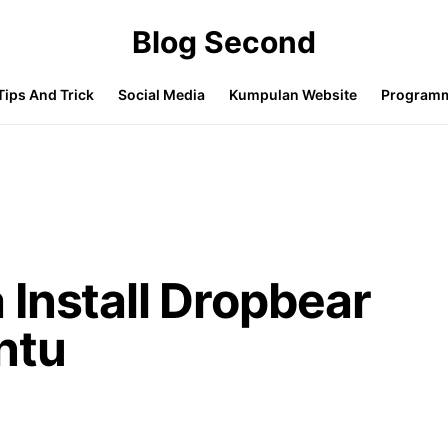
Blog Second
Tips And Trick
Social Media
Kumpulan Website
Program
Install Dropbear
ntu