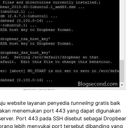
ju website layanan penyedia
tunneling
gratis baik
i akan menemukan port 443 yang dapat digunakan
rver. Port 443 pada SSH disebut sebagai Dropbear
rang lebih menyukai port tersebut dibanding yang