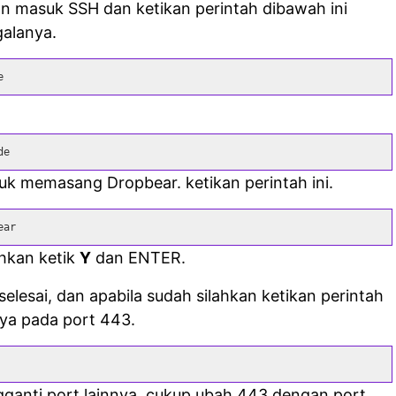
an masuk SSH dan ketikan perintah dibawah ini
alanya.
e
de
tuk memasang Dropbear. ketikan perintah ini.
ear
ahkan ketik
Y
dan ENTER.
elesai, dan apabila sudah silahkan ketikan perintah
nya pada port 443.
gganti port lainnya, cukup ubah 443 dengan port