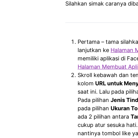
Silahkan simak caranya diba
Pertama – tama silahk
lanjutkan ke
Halaman 
memiliki aplikasi di F
Halaman Membuat Apli
Skroll kebawah dan t
kolom
URL untuk Meny
saat ini. Lalu pada pili
Pada pilihan
Jenis Tin
pada pilihan
Ukuran T
ada 2 pilihan antara
Ta
cukup atur sesuka hati
nantinya tombol like y