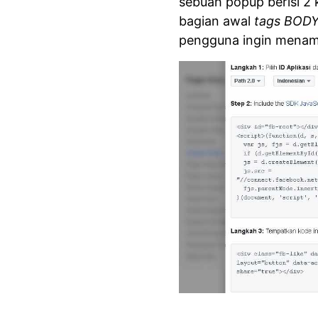
sebuah popup berisi 2
bagian awal
tags BOD
pengguna ingin menamp