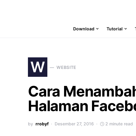
Download
Tutorial
W
WEBSITE
Cara Menambah
Halaman Faceb
by
rrobyf
Desember 27, 2016
2 minute read