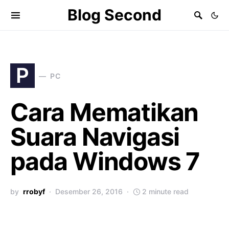
Blog Second
P
PC
Cara Mematikan
Suara Navigasi
pada Windows 7
by
rrobyf
Desember 26, 2016
2 minute read