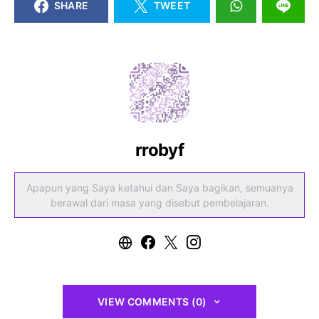
SHARE
TWEET
rrobyf
Apapun yang Saya ketahui dan Saya bagikan, semuanya
berawal dari masa yang disebut pembelajaran.
VIEW COMMENTS (0)