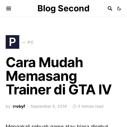
Blog Second
P
PC
Cara Mudah
Memasang
Trainer di GTA IV
by
rrobyf
September 6, 2016
3 minute read
Mengakali sebuah game atau biasa disebut