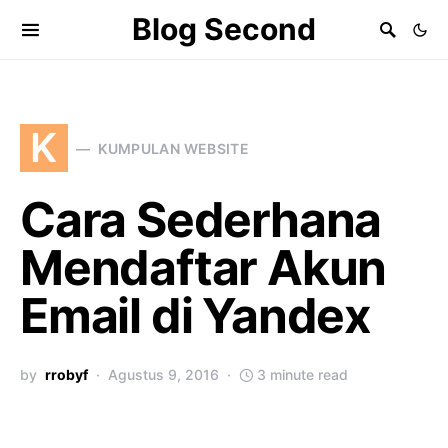
Blog Second
K
KUMPULAN WEBSITE
Cara Sederhana
Mendaftar Akun
Email di Yandex
by
rrobyf
Agustus 9, 2016
3 minute read