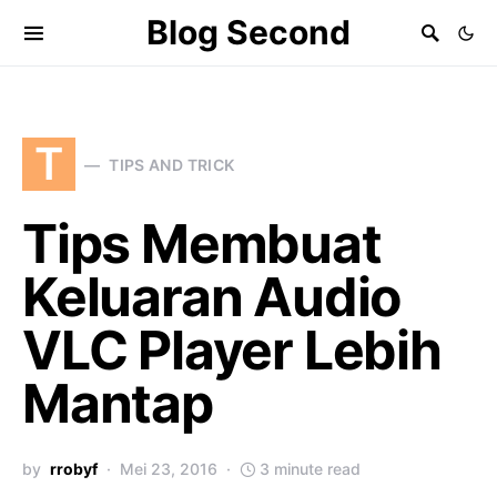
Blog Second
T
TIPS AND TRICK
Tips Membuat
Keluaran Audio
VLC Player Lebih
Mantap
by
rrobyf
Mei 23, 2016
3 minute read