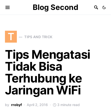
Blog Second
T
TIPS AND TRICK
Tips Mengatasi
Tidak Bisa
Terhubung ke
Jaringan WiFi
by
rrobyf
April 2, 2016
3 minute read