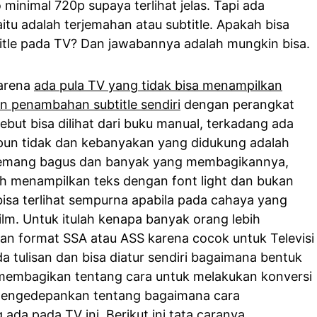
 minimal 720p supaya terlihat jelas. Tapi ada
aitu adalah terjemahan atau subtitle. Apakah bisa
itle pada TV? Dan jawabannya adalah mungkin bisa.
arena
ada pula TV yang tidak bisa menampilkan
an penambahan subtitle sendiri
dengan perangkat
sebut bisa dilihat dari buku manual, terkadang ada
pun tidak dan kebanyakan yang didukung adalah
emang bagus dan banyak yang membagikannya,
bih menampilkan teks dengan font light dan bukan
isa terlihat sempurna apabila pada cahaya yang
ilm. Untuk itulah kenapa banyak orang lebih
n format SSA atau ASS karena cocok untuk Televisi
 tulisan dan bisa diatur sendiri bagaimana bentuk
ak membagikan tentang cara untuk melakukan konversi
 mengedepankan tentang bagaimana cara
ada pada TV ini. Berikut ini tata caranya.