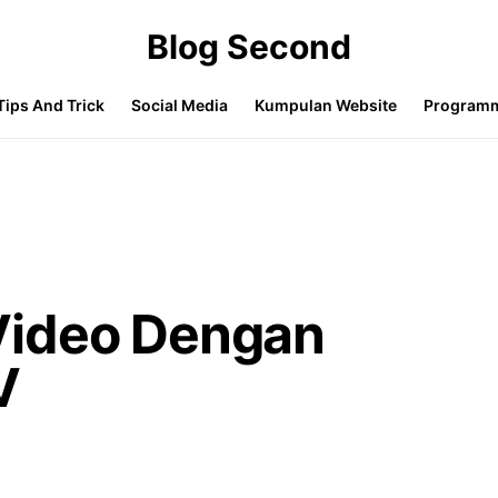
Blog Second
Tips And Trick
Social Media
Kumpulan Website
Program
Video Dengan
V