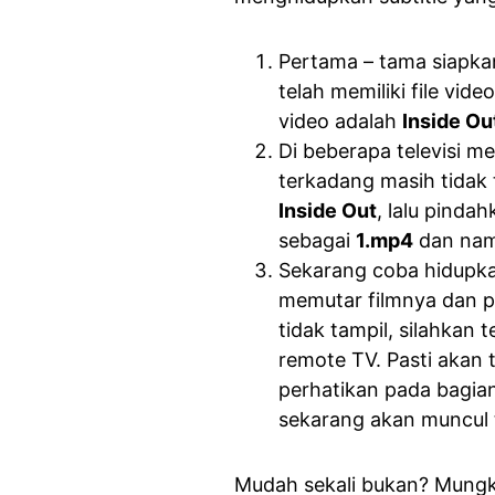
Pertama – tama siapka
telah memiliki file vid
video adalah
Inside O
Di beberapa televisi m
terkadang masih tidak 
Inside Out
, lalu pinda
sebagai
1.mp4
dan nam
Sekarang coba hidupkan
memutar filmnya dan pa
tidak tampil, silahkan
remote TV. Pasti akan 
perhatikan pada bagia
sekarang akan muncul
Mudah sekali bukan? Mungk