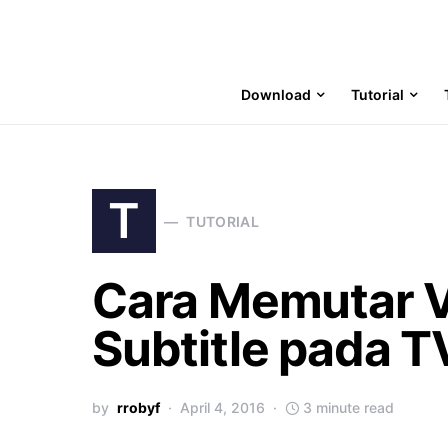
Download
Tutorial
T
TUTORIAL
Cara Memutar 
Subtitle pada T
by
rrobyf
April 4, 2016
3 minute read