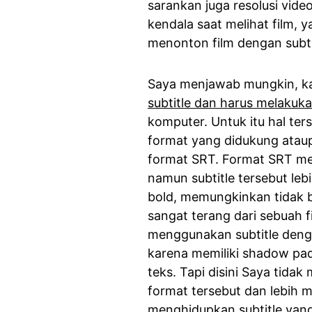
sarankan juga resolusi video
kendala saat melihat film, y
menonton film dengan subt
Saya menjawab mungkin, k
subtitle dan harus melakuk
komputer. Untuk itu hal ter
format yang didukung atau
format SRT. Format SRT m
namun subtitle tersebut le
bold, memungkinkan tidak b
sangat terang dari sebuah f
menggunakan subtitle denga
karena memiliki shadow pada
teks. Tapi disini Saya tid
format tersebut dan lebih
menghidupkan subtitle yang 