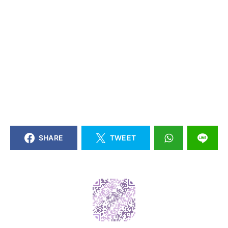
SHARE
TWEET