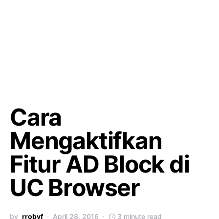
Cara
Mengaktifkan
Fitur AD Block di
UC Browser
by
rrobyf
April 28, 2016
3 minute read