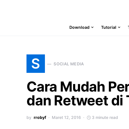
Download
Tutorial
S
SOCIAL MEDIA
Cara Mudah Per
dan Retweet di 
by
rrobyf
Maret 12, 2016
3 minute read