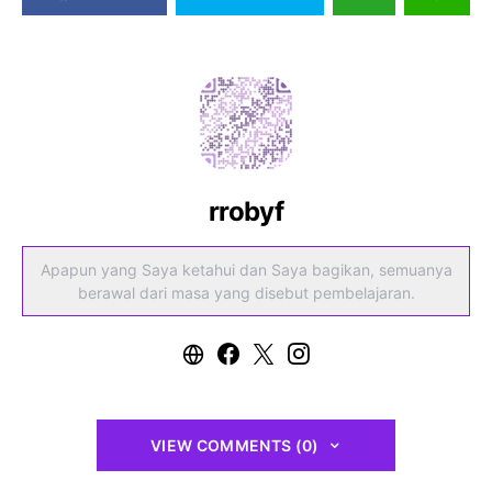
rrobyf
Apapun yang Saya ketahui dan Saya bagikan, semuanya
berawal dari masa yang disebut pembelajaran.
VIEW COMMENTS (0)