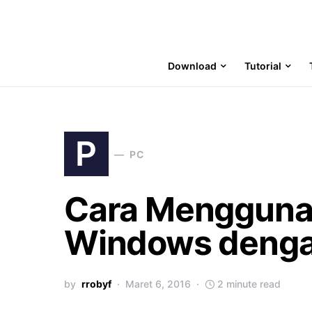
Download
Tutorial
P
PC
Cara Menggunak
Windows denga
by
rrobyf
Maret 6, 2016
2 minute read