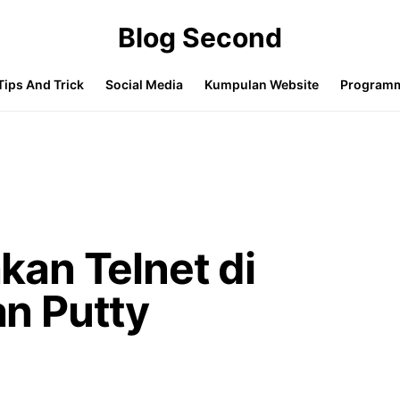
Blog Second
Tips And Trick
Social Media
Kumpulan Website
Program
an Telnet di
n Putty