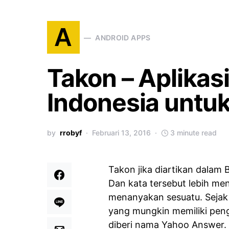
A
ANDROID APPS
Takon – Aplikas
Indonesia untu
by
rrobyf
Februari 13, 2016
3 minute read
Takon jika diartikan dalam 
Dan kata tersebut lebih me
menanyakan sesuatu. Sejak 
yang mungkin memiliki peng
diberi nama Yahoo Answer.