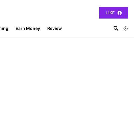
LIKE
ming
Earn Money
Review